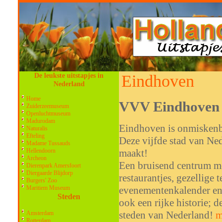
De leukste uitstapjes in
Eindhoven
Nederland
Home
VVV Eindhoven
Zuiderzeemuseum
Openluchtmuseum
Madurodam
Eindhoven is onmiskenba
Naturalis
Efteling
Deze vijfde stad van Ned
Madame Tussauds
maakt!
Hellendoorn
Archeon
Een bruisend centrum m
Dierenpark Amersfoort
Diergaarde Blijdorp
restaurantjes, gezellige 
Burgers' Zoo
evenementenkalender en
Maritiem Museum
Steden
ook een rijke historie; 
steden van Nederland!
m
Amsterdam
Rotterdam